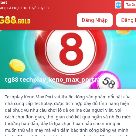
8bet
🌐
Tải X
ảng cá cược trực tuyến uy tín
Đăng Nhập
Đăng 
tg88 techplay_keno_max_portrait
Techplay Keno Max Portrait thuộc dòng sản phẩm nổi bật của
nhà cung cấp Techplay, được tích hợp đầy đủ tính năng hiện
đại phục vụ nhu cầu chơi lô đề online của người Việt. Với
cách chơi đơn giản, thời gian chờ kết quả ngắn và nhiều mức
thưởng hấp dẫn, đây là lựa chọn hoàn hảo cho những ai
muốn thử vận may mà vẫn đảm bảo tính công bằng và minh