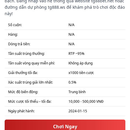
bạch. Đăng nhập vào hệ thống qua website tg88bet.net hoặc
đường dẫn dự phòng tg888.ws để khám phá trò chơi độc đáo
này!
Số cuộn:
N/A
Hàng:
N/A
Dòng trả tiền:
N/A
Tần suất trúng thưởng:
RTP ~95%
Tần suất vòng quay miễn phí:
Không áp dụng
Giải thưởng tối đa:
x1000 tiền cược
Xác suất trúng giải lớn nhất:
0.5%
Mức độ biến động:
Trung bình
Mức cược tối thiểu – tối đa:
10,000 - 500,000 VNĐ
Ngày phát hành:
2024-01-15
Chơi Ngay