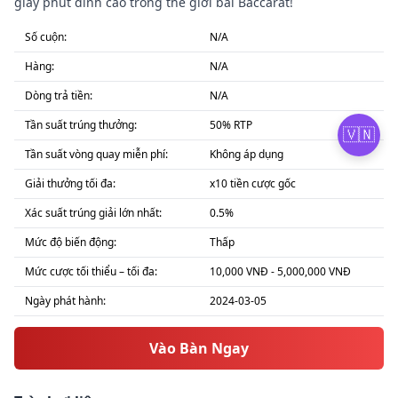
giây phút đỉnh cao trong thế giới bài Baccarat!
Số cuộn:
N/A
Hàng:
N/A
Dòng trả tiền:
N/A
Tần suất trúng thưởng:
50% RTP
🇻🇳
Tần suất vòng quay miễn phí:
Không áp dụng
Giải thưởng tối đa:
x10 tiền cược gốc
Xác suất trúng giải lớn nhất:
0.5%
Mức độ biến động:
Thấp
Mức cược tối thiểu – tối đa:
10,000 VNĐ - 5,000,000 VNĐ
Ngày phát hành:
2024-03-05
Vào Bàn Ngay