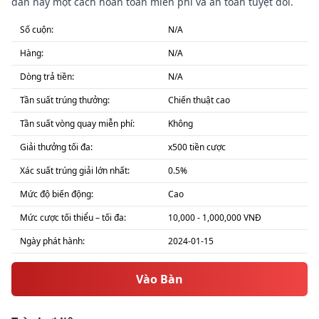
dẫn này một cách hoàn toàn miễn phí và an toàn tuyệt đối.
Số cuộn:
N/A
Hàng:
N/A
Dòng trả tiền:
N/A
Tần suất trúng thưởng:
Chiến thuật cao
Tần suất vòng quay miễn phí:
Không
Giải thưởng tối đa:
x500 tiền cược
Xác suất trúng giải lớn nhất:
0.5%
Mức độ biến động:
Cao
Mức cược tối thiểu – tối đa:
10,000 - 1,000,000 VNĐ
Ngày phát hành:
2024-01-15
Vào Bàn