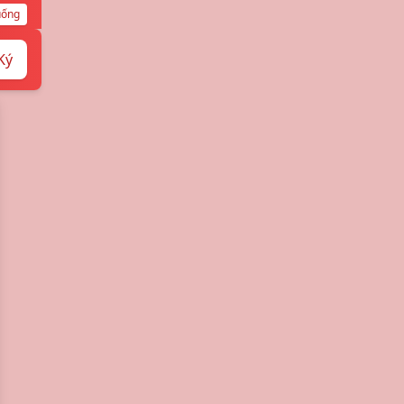
uống
Ký