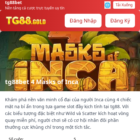
tg88bet
🌐
Tải Xuống
Nền tảng cá cược trực tuyến uy tín
Đăng Nhập
Đăng Ký
tg88bet 4 Masks of Inca
Khám phá nền văn minh cổ đại của người Inca cùng 4 chiếc
mặt nạ bí ẩn trong tựa game slot đầy kịch tính tại tg88. Với
các biểu tượng đặc biệt như Wild và Scatter kích hoạt vòng
quay miễn phí, người chơi sẽ có cơ hội nhân đôi phần
thưởng cực khủng chỉ trong một tích tắc.
Số cuộn:
5